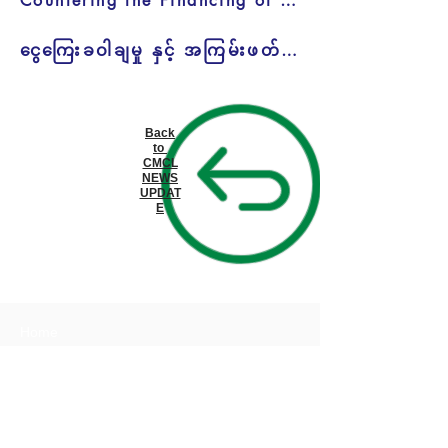
Countering the Financing of Proliferation
ငွေကြေးခဝါချမှု နှင့် အကြမ်းဖတ်မှုကိုငွေကြေးထောက်ပံ့မှု တိုက်ဖျင်ရေးဆိုင်ရာသတင်းပို့အဖွဲ့အစည်း၏ တာဝန်ဝတ္တရားများ
Back
to
CMCL
NEWS
UPDAT
E
Home
Terms Of Use
Downloads
Myanmar Microfinance Association
Member of:
(MMFA)
Directorate of Investment and Company Registration
Registration: